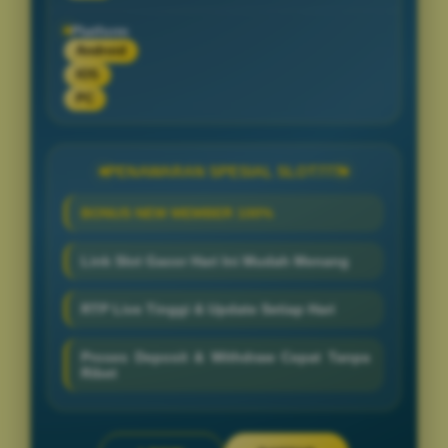
Platform
Android
IOS
PC
PENAWARAN SPESIAL SLOT777
BONUS NEW MEMBER 100%
Link Slot Gacor Hari Ini Mudah Menang
RTP Live Tinggi & Update Setiap Hari
Proses Deposit & Withdraw Cepat Tanpa
Ribet