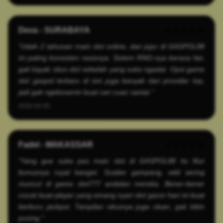
Deva - SURABAYA
★★★★★
"Udah 2 tahunan main slot online, dan jujur di GASPOL88
ini paling konsisten rasionya. Sistem RNG-nya berasa fair,
gak kayak situs slot sebelah yang suka ngadat. Opsi game
slot gaspol terbaru di sini juga banyak dari provider top,
jadi gak ngebosenin buat cari cuan santai."
2026-04-05
Fadel - MAKASSAR
★★★★★
"Yang gue suka pas main slot di GASPOL88 itu fitur
bonusnya royal banget. Scatter gampang, wild sering
muncul di game slot777 andalan mereka. Bener-bener
cocok buat player yang emang nyari slot gacor hari ini buat
berburu jackpot. Tampilan situsnya juga clean, gak bikin
pusing."