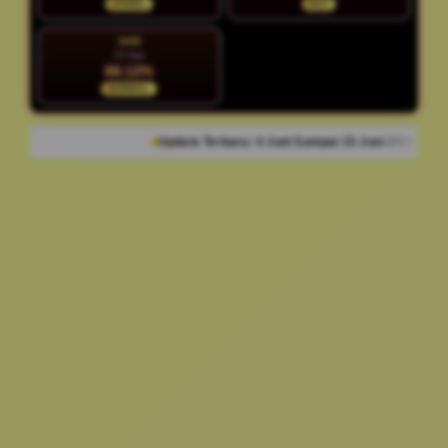
STABIL
HOT
SAB
15 Agu
88.12%
NORMAL
Update Terbaru: 4 Juni Sampai 15 Juni 2026
954.638 Komentar Membe