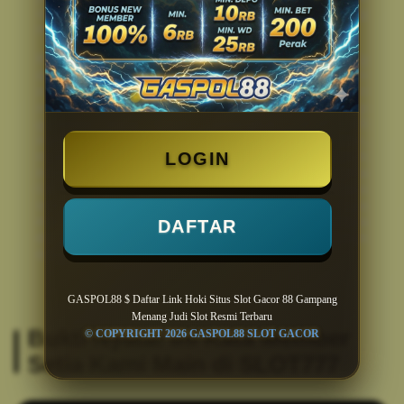
slot gacor terbaru yang memberikan peluang
menang lebih besar kepada setiap pemainnya.
Komitmen terhadap kualitas adalah nilai yang
dipegang teguh baik oleh Mundelein Montessori
maupun GASPOL88. Mundelein Montessori
membangun fondasi pendidikan yang kuat bagi
generasi masa depan, sedangkan GASPOL88
membangun ekosistem permainan slot yang aman,
nyaman, dan menguntungkan bagi seluruh
LOGIN
membernya. Dengan bergabung bersama
GASPOL88, Anda tidak hanya menikmati sensasi
slot jackpot yang mendebarkan, tetapi juga
mendapatkan jaminan layanan prima yang setara
DAFTAR
dengan standar profesional Mundelein Montessori
dalam dunia pendidikan.
GASPOL88 $ Daftar Link Hoki Situs Slot Gacor 88 Gampang
Menang Judi Slot Resmi Terbaru
Bukti Nyata! Ini Kata Member
© COPYRIGHT 2026 GASPOL88 SLOT GACOR
Setia Kami Main di SLOT777