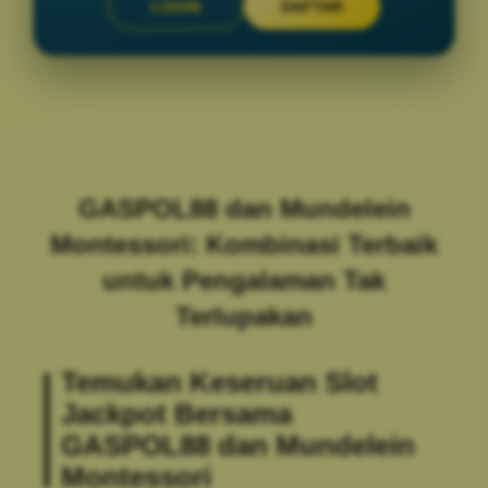
LOGIN
DAFTAR
Layer Popup Close
GASPOL88 dan Mundelein
Montessori: Kombinasi Terbaik
untuk Pengalaman Tak
Terlupakan
Temukan Keseruan Slot
Jackpot Bersama
GASPOL88 dan Mundelein
Montessori