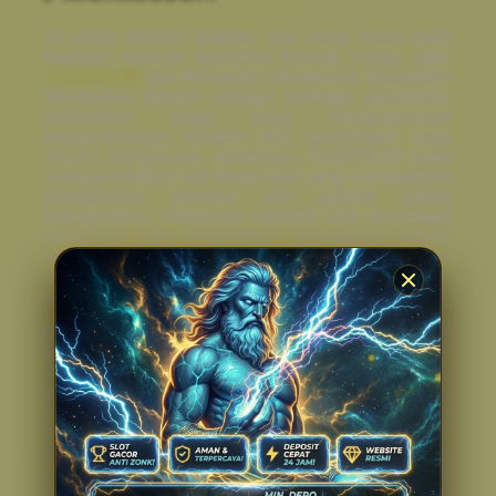
Di dunia hiburan modern, dua nama besar telah
berhasil mencuri perhatian banyak orang, yaitu
GASPOL88
dan Mundelein Montessori. Mundelein
Montessori dikenal sebagai lembaga pendidikan
berkualitas tinggi yang mengutamakan
pengembangan karakter dan kecerdasan anak
secara menyeluruh, sementara GASPOL88 hadir
sebagai platform slot terpercaya yang menawarkan
pengalaman bermain slot jackpot paling
menggiurkan. Keduanya memiliki satu kesamaan
mendasar, yaitu memberikan pengalaman terbaik
kepada setiap pengguna dan anggota mereka
dengan standar kualitas yang tidak perlu diragukan
lagi.
Bagi para pecinta slot gacor,
GASPOL88
adalah
pilihan utama yang wajib dicoba. Platform ini
menawarkan ratusan jenis permainan slot dengan
tingkat kemenangan tinggi dan slot jackpot bernilai
fantastis yang bisa diraih setiap saat. Sama seperti
Mundelein Montessori yang selalu berinovasi
dalam metode pembelajaran untuk memastikan
setiap anak mendapatkan yang terbaik, GASPOL88
juga terus berinovasi dalam menghadirkan fitur-fitur