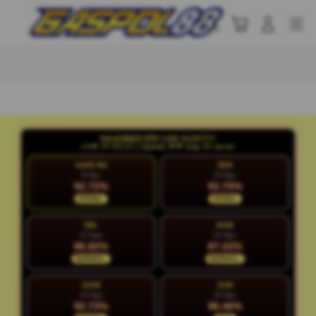
Skip
to
Cari
Troli
Login
Navigation
content
Buka Info Lebih Lanjut
KALENDER RTP LIVE SLOT777
LIVE 07:22:14 | Update RTP tiap 15 menit
HARI INI
SEN
9 Agu
10 Agu
92.72%
92.75%
STABIL
STABIL
SEL
RAB
11 Agu
12 Agu
86.82%
87.22%
NORMAL
NORMAL
KAM
JUM
13 Agu
14 Agu
92.73%
96.46%