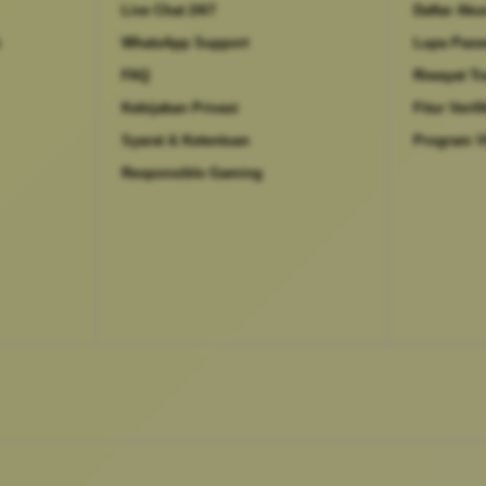
Live Chat 24/7
Daftar Aku
k
WhatsApp Support
Lupa Pass
FAQ
Riwayat Tr
Kebijakan Privasi
Fitur Verif
Syarat & Ketentuan
Program V
Responsible Gaming