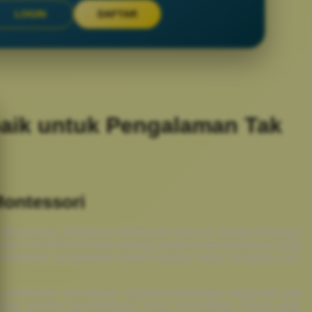
LOGIN
DAFTAR
aik untuk Pengalaman Tak
ontessori
Montessori. Mundelein Montessori dikenal sebagai lembaga
tara GASPOL88 hadir sebagai platform slot terpercaya yang
emberikan pengalaman terbaik kepada setiap pengguna dan
s permainan slot dengan tingkat kemenangan tinggi dan slot
i dalam metode pembelajaran untuk memastikan setiap anak