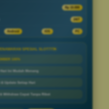
Rp 10.000
24/7
Android
IOS
PC
ENAWARAN SPESIAL SLOT777
EMBER 100%
 Hari Ini Mudah Menang
 & Update Setiap Hari
 & Withdraw Cepat Tanpa Ribet