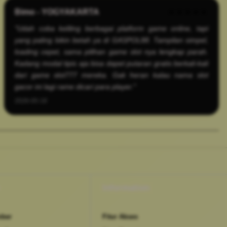
Bimo - YOGYAKARTA
★★★★★
"Udah coba keliling berbagai platform game online, tapi
yang paling bikin betah ya di GASPOL88. Tampilan simpel,
loading cepet, sama pilihan game slot nya lengkap parah.
Kadang modal tipis aja bisa dapet putaran gratis berkali-kali
dari game slot777 mereka. Gak heran kalau nama slot
gacor ini lagi rame dicari para player."
2026-05-18
Information
mber
Fitur Akses