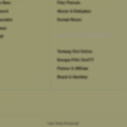
n Baru
Fitur Pemula
word
Aturan & Kebijakan
ansaksi
Kontak Resmi
ikasi
About SLOT GACOR 777
IP
Tentang Slot Online
Kenapa Pilih Slot777
Partner & Affiliate
Brand & Identitas
Ingin Tetap Terhubung?