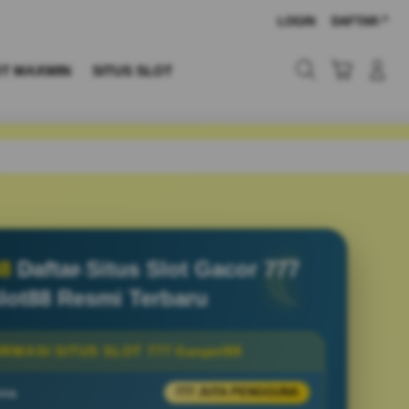
LOGIN
DAFTAR
Cari
Troli
Login/Sign-Up
OT MAXWIN
SITUS SLOT
Cari
88
Daftar Situs Slot Gacor 777
lot88 Resmi Terbaru
: 4 Juni Sampai 15 Juni 2026
954.638 Komentar Member
Ratin
RMASI SITUS SLOT 777 Gaspol88
una
777 JUTA PENGGUNA