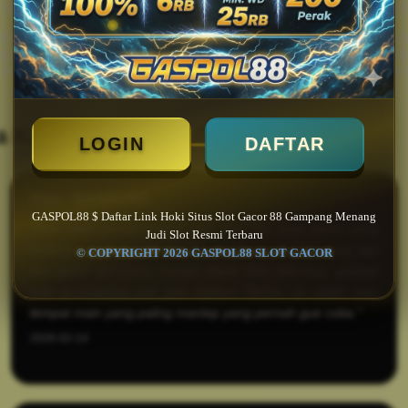
dalam menghadirkan fitur-fitur slot gacor terbaru yang membe
teguh baik oleh Mundelein Montessori maupun GASPOL88. Mund
gun ekosistem permainan slot yang aman, nyaman, dan me
ot jackpot yang mendebarkan, tetapi juga mendapatkan jami
ia Kami Main di SLOT777
LOGIN
DAFTAR
Rian - BANDUNG
★★★★★
GASPOL88 $ Daftar Link Hoki Situs Slot Gacor 88 Gampang Menang
"Gue udah pindah-pindah web slot, tapi baru nemu yang
Judi Slot Resmi Terbaru
beneran asyik di GASPOL88 ini. Game slot777 yang lagi
© COPYRIGHT 2026 GASPOL88 SLOT GACOR
slot gacor gampang banget dapet free spin-nya, apalagi
kalo lu mainnya pas jam malem. Serius, ini salah satu
tempat main yang paling mantep yang pernah gue coba."
2026-02-14