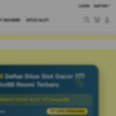
LOGIN
DAFTAR
Cari
Troli
Login/Sign-Up
OT MAXWIN
SITUS SLOT
Cari
88
Daftar Situs Slot Gacor 777
lot88 Resmi Terbaru
4 Juni Sampai 15 Juni 2026
954.638 Komentar Member
Rating P
RMASI SITUS SLOT 777 Gaspol88
una
777 JUTA PENGGUNA