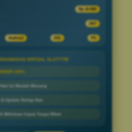
Rp 10.000
24/7
Android
IOS
PC
ENAWARAN SPESIAL SLOT777
EMBER 100%
 Hari Ini Mudah Menang
 & Update Setiap Hari
 & Withdraw Cepat Tanpa Ribet