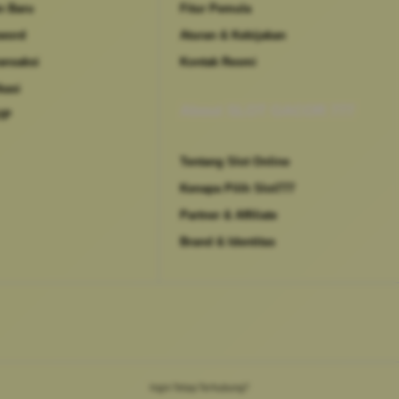
n Baru
Fitur Pemula
word
Aturan & Kebijakan
ansaksi
Kontak Resmi
ikasi
About SLOT GACOR 777
IP
Tentang Slot Online
Kenapa Pilih Slot777
Partner & Affiliate
Brand & Identitas
Ingin Tetap Terhubung?