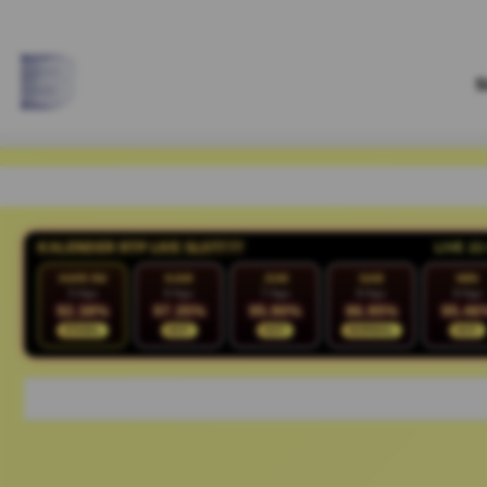
Skip
to
content
S
Buka Info Lebih Lanjut
KALENDER RTP LIVE SLOT777
LIVE 22
HARI INI
KAM
JUM
SAB
MIN
5 Agu
6 Agu
7 Agu
8 Agu
9 Agu
92.38%
97.35%
95.90%
86.95%
95.46
STABIL
HOT
HOT
NORMAL
HOT