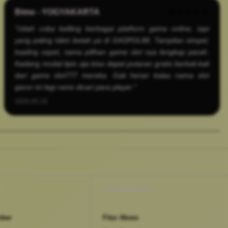
Bimo - YOGYAKARTA
★★★★★
"Udah coba keliling berbagai platform game online, tapi
yang paling bikin betah ya di GASPOL88. Tampilan simpel,
loading cepet, sama pilihan game slot nya lengkap parah.
Kadang modal tipis aja bisa dapet putaran gratis berkali-kali
dari game slot777 mereka. Gak heran kalau nama slot
gacor ini lagi rame dicari para player."
2026-05-18
Information
mber
Fitur Akses