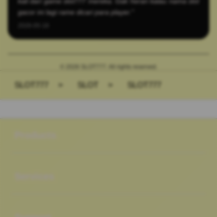
kali dari game slot777 mereka. Gak heran kalau nama slot
gacor ini lagi rame dicari para player."
2026-05-18
© 2026 SLOT777. All rights reserved.
SLOT777
>
SLOT
>
SLOT777
Buka
Footer Navigation
Products
Buka
Services
Buka