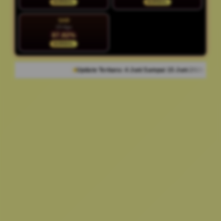
NORMAL
NORMAL
SAB
15 Agu
87.82%
NORMAL
Update Terbaru: 4 Juni Sampai 15 Juni 2026
954.638 Komentar 