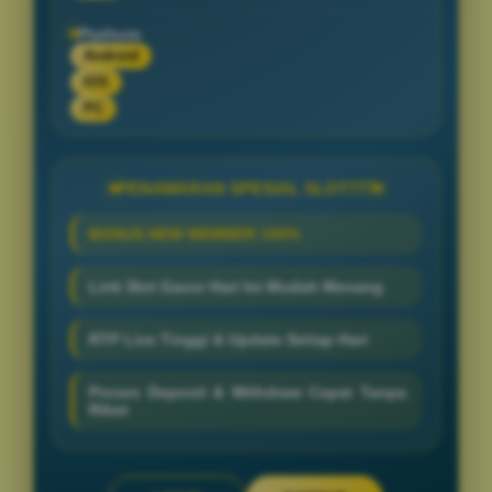
Platform
Android
IOS
PC
PENAWARAN SPESIAL SLOT777
BONUS NEW MEMBER 100%
Link Slot Gacor Hari Ini Mudah Menang
RTP Live Tinggi & Update Setiap Hari
Proses Deposit & Withdraw Cepat Tanpa
Ribet